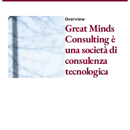
Overview
Great Minds
Consulting è
una società di
consulenza
tecnologica
strategica che
aiuta i leader
aziendali ad
accelerare
l'impatto, la