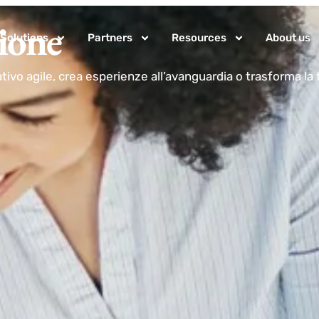
zione
Solutions
Partners
Resources
About us
ativo agile, crea esperienze all’avanguardia o trasforma la t