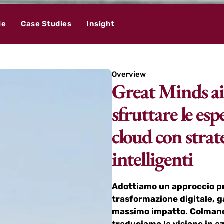
le
Case Studies
Insight
Overview
Great Minds aiu
sfruttare le espe
cloud con strat
intelligenti
Adottiamo un approccio pra
trasformazione digitale, g
massimo impatto. Colmando 