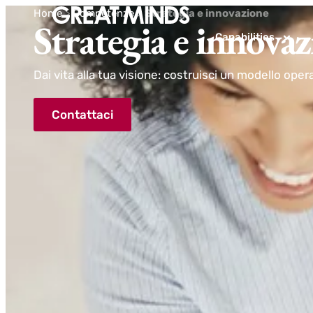
Home
>
Competenze
>
Strategia e innovazione
Strategia e innova
Capabilities
Dai vita alla tua visione: costruisci un modello oper
Contattaci