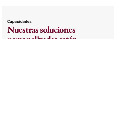
Capacidades
Nuestras soluciones
personalizadas están
diseñadas para adaptarse a
sus necesidades específicas,
garantizando que sus
soluciones brinden el
máximo valor y rendimiento
Ayudamos a las empresas a escalar, innovar y
optimizar a través de asesoramiento
empresarial personalizado, servicios